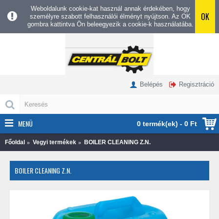
Weboldalunk cookie-kat használ annak érdekében, hogy
OK
személyre szabott felhasználói élményt nyújtson. Az OK
gombra kattintva Ön beleegyezik a cookie-k használatába.
Belépés
Regisztráció
MENÜ
0 termék(ek) - 0 Ft
Főoldal
Vegyi termékek
BOILER CLEANING Z.N.
BOILER CLEANING Z.N.