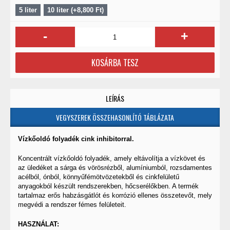
5 liter
10 liter (+8,800 Ft)
-
+
KOSÁRBA TESZ
LEÍRÁS
VEGYSZEREK ÖSSZEHASONLÍTÓ TÁBLÁZATA
Vízkőoldó folyadék cink inhibitorral.
Koncentrált vízkőoldó folyadék, amely eltávolítja a vízkövet és
az üledéket a sárga és vörösrézből, alumíniumból, rozsdamentes
acélból, ónból, könnyűfémötvözetekből és cinkfelületű
anyagokból készült rendszerekben, hőcserélőkben. A termék
tartalmaz erős habzásgátlót és korrózió ellenes összetevőt, mely
megvédi a rendszer fémes felületeit.
HASZNÁLAT: