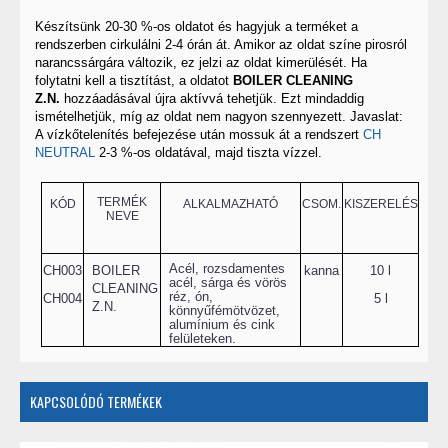
Készítsünk 20-30 %-os oldatot és hagyjuk a terméket a
rendszerben cirkulálni 2-4 órán át. Amikor az oldat színe pirosról
narancssárgára változik, ez jelzi az oldat kimerülését. Ha
folytatni kell a tisztítást, a oldatot
BOILER CLEANING
Z.N.
hozzáadásával újra aktívvá tehetjük. Ezt mindaddig
ismételhetjük, míg az oldat nem nagyon szennyezett. Javaslat:
A vízkőtelenítés befejezése után mossuk át a rendszert
CH
NEUTRAL
2-3 %-os oldatával, majd tiszta vízzel.
TERMÉK
KÓD
ALKALMAZHATÓ
CSOM.
KISZERELÉS
NEVE
Acél, rozsdamentes
CH003
BOILER
kanna
10 l
acél, sárga és vörös
CLEANING
réz, ón,
CH004
5 l
Z.N.
könnyűfémötvözet,
alumínium és cink
felületeken.
KAPCSOLÓDÓ TERMÉKEK