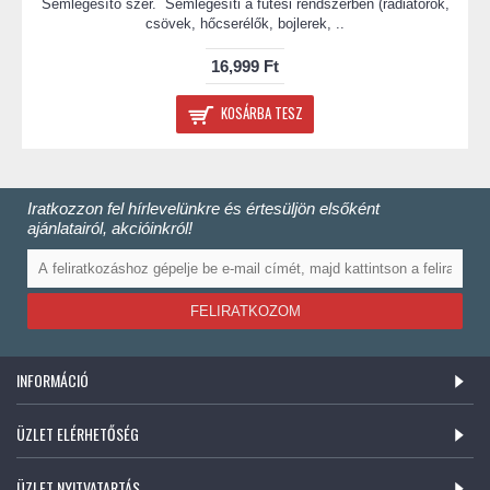
Semlegesítő szer. Semlegesíti a fűtési rendszerben (radiátorok,
csövek, hőcserélők, bojlerek, ..
16,999 Ft
KOSÁRBA TESZ
Iratkozzon fel hírlevelünkre és értesüljön elsőként
ajánlatairól, akcióinkról!
FELIRATKOZOM
INFORMÁCIÓ
ÜZLET ELÉRHETŐSÉG
ÜZLET NYITVATARTÁS