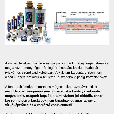
A vízben fellelhető kalcium és magnézium sók mennyisége határozza
meg a víz keménységét. Melegítés hatására kalcium-karbonát
(vízkő), és széndioxid keletkezik. A kalcium karbonát vízben nem
oldódik, ezért lerakódik a felületen, a széndioxid pedig korróziót okoz.
A fenti problémákat permanens mágnes alkalmazásával oldjuk
meg.
Ha a víz mágneses mezőn halad át a kristályszerkezete
megváltozik, aragonit képződik, ami vízben jól oldódik, ennek
köszönhetően a kristályok nem tapadnak egymásra, így a
vízkőképződés és a korrózió csökkenthető.