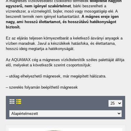
A mágneses vízkövesedést csökkentő termékek
telepítése nagyon
egyszerű, nem igényel szakértelmet
, bárki beszerelheti a
vízrendszer, a vízmelegítő, bojler, mosó vagy mosogatógép elé. A
beszerelt termék nem igényel karbantartást.
A mágnes ereje igen
nagy, ami hosszú élettartamot, és hosszútávú hatékonyságot
biztosít.
Ez az eljárás teljesen környezetbarát a keletkező ásványi anyagok a
vízben maradnak. Javul a készülékek hatásfoka, és élettartama,
hosszú ideig megtartja a hatékonyságát.
Az AQUAMAX cég a mágneses vízkőtelenítők széles palettáját állítja
elő, melyeket a következők szerint csoportosítjuk:
– utólag elhelyezhető mágnesek, már megépített hálózatra.
– szerelés folyamán beépíthető mágnesek