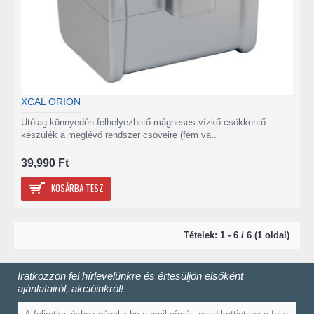
XCAL ORION
Utólag könnyedén felhelyezhető mágneses vízkő csökkentő
készülék a meglévő rendszer csöveire (fém va..
39,990 Ft
KOSÁRBA TESZ
Tételek: 1 - 6 / 6 (1 oldal)
Iratkozzon fel hírlevelünkre és értesüljön elsőként
ajánlatairól, akcióinkról!