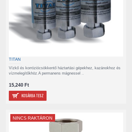
TITAN
Vízkő és korróziócsökkentő háztartási gépekhez, kazánokhoz és
vízmelegítőkhöz.A permanens mágnessel ..
15,240 Ft
KOSÁRBA TESZ
NINCS RAKTÁRON