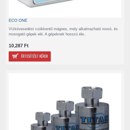
ECO ONE
Vízkövesedést csökkentő mágnes, mely alkalmazható mosó, és
mosogató gépek elé. A gépeknek hosszú éle..
10,287 Ft
ÉRTESÍTÉST KÉREK