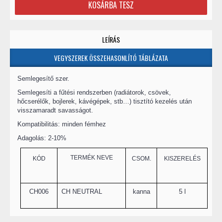
KOSÁRBA TESZ
LEÍRÁS
VEGYSZEREK ÖSSZEHASONLÍTÓ TÁBLÁZATA
Semlegesítő szer.
Semlegesíti a fűtési rendszerben (radiátorok, csövek,
hőcserélők, bojlerek, kávégépek, stb…) tisztító kezelés után
visszamaradt savasságot.
Kompatibilitás: minden fémhez
Adagolás: 2-10%
TERMÉK NEVE
KÓD
CSOM.
KISZERELÉS
CH006
CH NEUTRAL
kanna
5 l