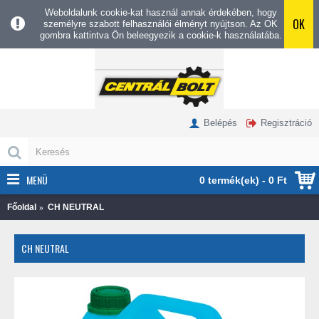
Weboldalunk cookie-kat használ annak érdekében, hogy
OK
személyre szabott felhasználói élményt nyújtson. Az OK
gombra kattintva Ön beleegyezik a cookie-k használatába.
Belépés
Regisztráció
MENÜ
0 termék(ek) - 0 Ft
Főoldal
CH NEUTRAL
CH NEUTRAL