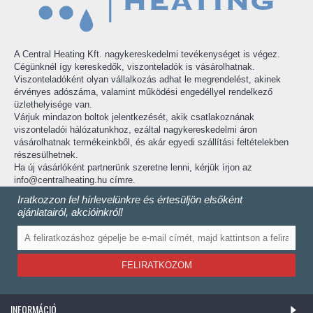
A Central Heating Kft. nagykereskedelmi tevékenységet is végez.
Cégünknél így kereskedők, viszonteladók is vásárolhatnak.
Viszonteladóként olyan vállalkozás adhat le megrendelést, akinek
érvényes adószáma, valamint működési engedéllyel rendelkező
üzlethelyisége van.
Várjuk mindazon boltok jelentkezését, akik csatlakoznának
viszonteladói hálózatunkhoz, ezáltal nagykereskedelmi áron
vásárolhatnak termékeinkből, és akár egyedi szállítási feltételekben
részesülhetnek.
Ha új vásárlóként partnerünk szeretne lenni, kérjük írjon az
info@centralheating.hu címre.
Iratkozzon fel hírlevelünkre és értesüljön elsőként
ajánlatairól, akcióinkról!
FELIRATKOZOM
INFORMÁCIÓ