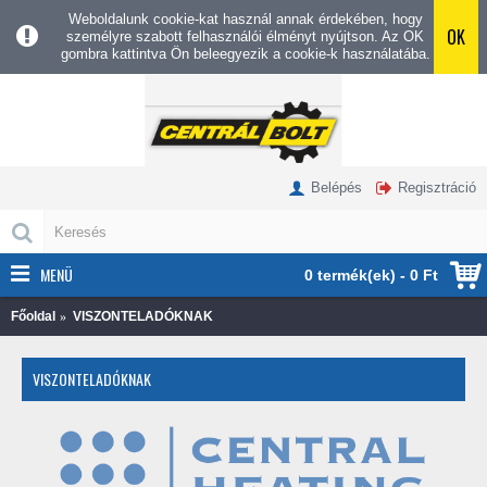
Weboldalunk cookie-kat használ annak érdekében, hogy
OK
személyre szabott felhasználói élményt nyújtson. Az OK
gombra kattintva Ön beleegyezik a cookie-k használatába.
Belépés
Regisztráció
MENÜ
0 termék(ek) - 0 Ft
Főoldal
VISZONTELADÓKNAK
VISZONTELADÓKNAK