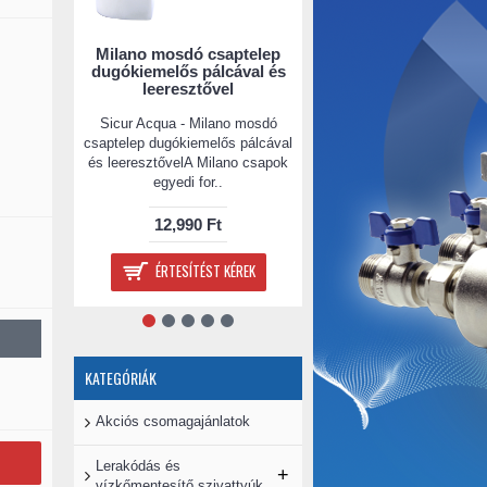
Milano mosdó csaptelep
MAX POLI-K
dugókiemelős pálcával és
leeresztővel
Sicur Acqua - Milano mosdó
Polifoszfát kristály víz
csaptelep dugókiemelős pálcával
korrózió elleni
és leeresztővelA Milano csapok
védelemre.Használatát 
egyedi for..
technikai célra javaso
12,990 Ft
9,990 Ft
ÉRTESÍTÉST KÉREK
KOSÁRBA TESZ
KATEGÓRIÁK
Akciós csomagajánlatok
Lerakódás és
+
vízkőmentesítő szivattyúk