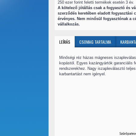
250 ezer forint feletti termékek esetén 3 év.
A kötelező jótállás csak a fogyasztó és vá
szerződés keretében eladott fogyasztási c
érvényes. Nem minősül fogyasztónak a c
vállalkozás.
LEÍRÁS
CSOMAG TARTALMA
KARBANT
Minőségi réz házas mágneses iszapleválaszt
kopástól. Egyes kazángyártók garanciális fe
rendszerekhez. Nagy iszapleválasztó telje
karbantartást nem igényel.