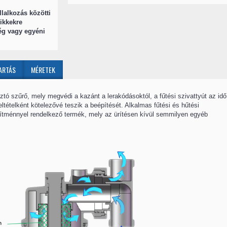
llalkozás közötti
ikkekre
ég vagy egyéni
ARTÁS
MÉRETEK
ó szűrő, mely megvédi a kazánt a lerakódásoktól, a fűtési szivattyút az idő 
ltételként kötelezővé teszik a beépítését. Alkalmas fűtési és hűtési
sítménnyel rendelkező termék, mely az ürítésen kívül semmilyen egyéb