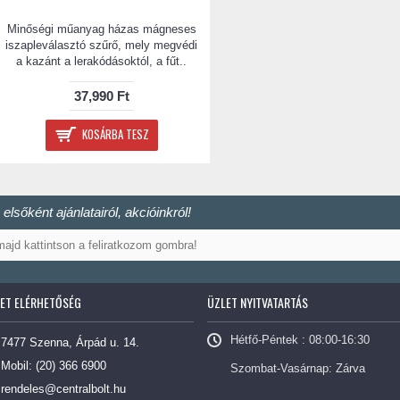
Minőségi műanyag házas mágneses
iszapleválasztó szűrő, mely megvédi
a kazánt a lerakódásoktól, a fűt..
37,990 Ft
KOSÁRBA TESZ
elsőként ajánlatairól, akcióinkról!
ET ELÉRHETŐSÉG
ÜZLET NYITVATARTÁS
Hétfő-Péntek : 08:00-16:30
7477 Szenna, Árpád u. 14.
Mobil: (20) 366 6900
Szombat-Vasárnap: Zárva
rendeles@centralbolt.hu