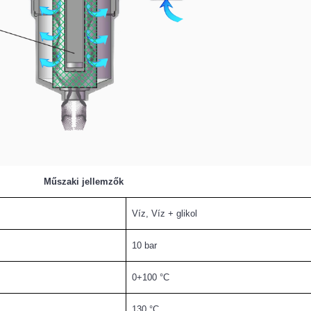
Műszaki jellemzők
Víz, Víz + glikol
10 bar
0+100 °C
130 °C