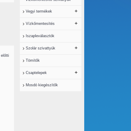
+
Vegyi termékek
+
Vízkőmentesítés
Iszapleválasztók
+
Szolár szivattyúk
előtti
Tömítők
+
Csaptelepek
Mosdó kiegészítők