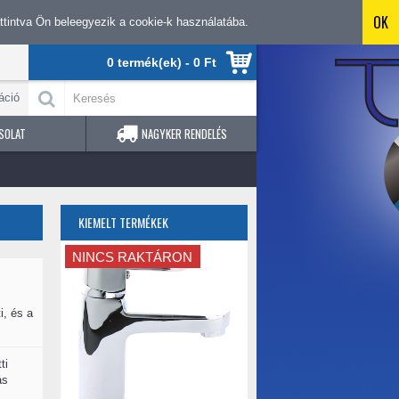
OK
tintva Ön beleegyezik a cookie-k használatába.
0 termék(ek) - 0 Ft
áció
SOLAT
NAGYKER RENDELÉS
KIEMELT TERMÉKEK
NINCS RAKTÁRON
i, és a
ti
ás