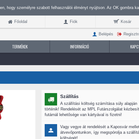
n, hogy személyre szabott felhasználói élményt nyújtson. Az OK gombra kat
Főoldal
Fiók
Kosár
Belépés
Regisztr
TERMÉKEK
INFORMÁCIÓ
KAPC
Szállítás
A szállítási költség számítása súly alapján
történik! Rendelését az MPL Futárszolgálat kézbesít
futárnál lehetősége van kártyával is fizetni!
Vagy vegye át rendelését a Kaposvár mellet
átvevőpontunkon, így megspórolja a szállít
költségét!