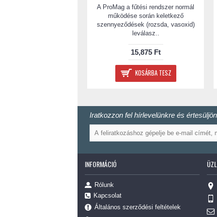
A ProMag a fűtési rendszer normál
működése során keletkező
szennyeződések (rozsda, vasoxid)
leválasz..
15,875 Ft
KOSÁRBA TESZ
Iratkozzon fel hírlevelünkre és értesüljön 
INFORMÁCIÓ
ÜZL
Rólunk
Kapcsolat
Általános szerződési feltételek