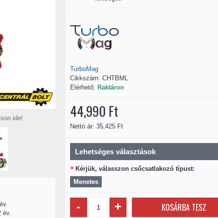
TurboMag
Cikkszám:
CHTBML
Elérhető:
Raktáron
44,990 Ft
tson ide!
Nettó ár: 35,425 Ft
Lehetséges választások
Kérjük, válasszon csőcsatlakozó típust:
Menetes
-
+
év.
KOSÁRBA TESZ
 év.