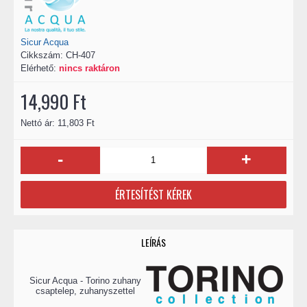
Sicur Acqua
Cikkszám:
CH-407
Elérhető:
nincs raktáron
14,990 Ft
Nettó ár: 11,803 Ft
-
+
ÉRTESÍTÉST KÉREK
LEÍRÁS
Sicur Acqua - Torino zuhany
csaptelep, zuhanyszettel