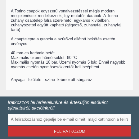
A Torino csapok egyszerű vonalvezetéssel mégis modern
megjelenéssel rendelkeznek, így mutatós darabok. A Torino
zuhany csaptelep falra szerelhető, egykaros kivitelben,
zuhanyszettel együtt kapható (gégecső, zuhanyfej, zuhanyfej
tartó).
A csaptelepre a grancia a szűrővel ellátott bekötés esetén
érvényes.
40 mm-es kerámia betét
Maximális üzemi hőmérséklet: 80 °C
Maximális nyomás 10 bár. Üzemi nyomás 5 bár. Ennél nagyobb
nyomás esetén nyomáscsökkentőt kell beépíteni.
Anyaga - felülete - színe: krómozott sárgaréz
Iratkozzon fel hírlevelünkre és értesüljön elsőként
ajánlatairól, akcióinkról!
FELIRATKOZOM