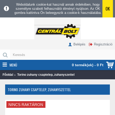
Weboldalunk cookie-kat használ annak érdekében, hogy
OK
személyre szabott felhasználói élményt nyújtson. Az OK
gombra kattintva Ön beleegyezik a cookie-k használatába.
Belépés
Regisztráció
MENÜ
0 termék(ek) - 0 Ft
Főoldal
Torino zuhany csaptelep, zuhanyszettel
TORINO ZUHANY CSAPTELEP, ZUHANYSZETTEL
NINCS RAKTÁRON